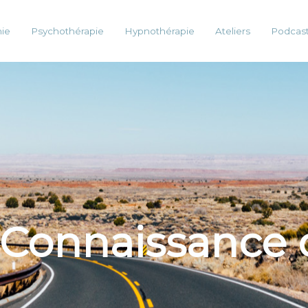
ie
Psychothérapie
Hypnothérapie
Ateliers
Podcas
 Connaissance 